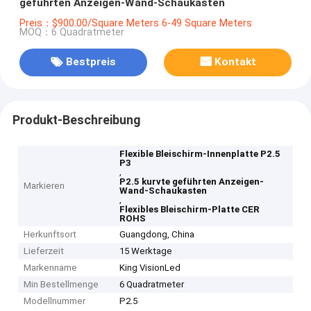
geführten Anzeigen-Wand-Schaukasten
Preis：$900.00/Square Meters 6-49 Square Meters
MOQ：6 Quadratmeter
Bestpreis
Kontakt
Produkt-Beschreibung
Flexible Bleischirm-Innenplatte P2.5
P3
,
P2.5 kurvte geführten Anzeigen-
Markieren
Wand-Schaukasten
,
Flexibles Bleischirm-Platte CER
ROHS
Herkunftsort
Guangdong, China
Lieferzeit
15 Werktage
Markenname
King VisionLed
Min Bestellmenge
6 Quadratmeter
Modellnummer
P2.5