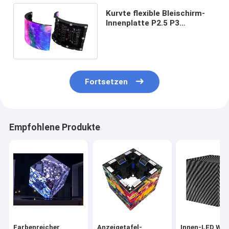
Kurvte flexible Bleischirm-
Innenplatte P2.5 P3
geführten Anzeigen-Wand-
Schaukasten
Fortsetzen
Empfohlene Produkte
Farbenreicher
Anzeigetafel-
Innen-LED Wür