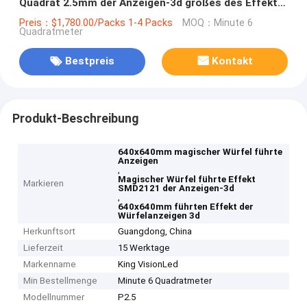
Quadrat 2.5mm der Anzeigen-3d großes des Effekt-
SMD2121
Preis：$1,780.00/Packs 1-4 Packs
MOQ：Minute 6
Quadratmeter
Bestpreis
Kontakt
Produkt-Beschreibung
640x640mm magischer Würfel führte
Anzeigen
,
Magischer Würfel führte Effekt
Markieren
SMD2121 der Anzeigen-3d
,
640x640mm führten Effekt der
Würfelanzeigen 3d
Herkunftsort
Guangdong, China
Lieferzeit
15 Werktage
Markenname
King VisionLed
Min Bestellmenge
Minute 6 Quadratmeter
Modellnummer
P2.5