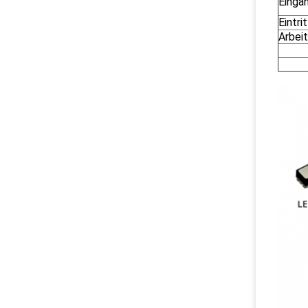
Einga
Eintri
Arbei