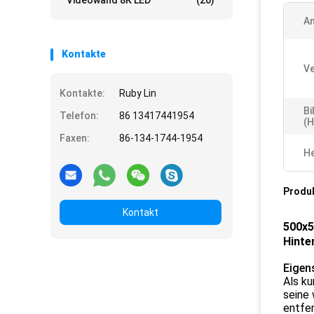
Videowand 8K LED
(20)
A
Kontakte
Ve
Kontakte:
Ruby Lin
Bi
Telefon:
86 13417441954
(H
Faxen:
86-134-1744-1954
He
Produ
Kontakt
500x5
Hinte
Eigen
Als ku
seine 
entfe