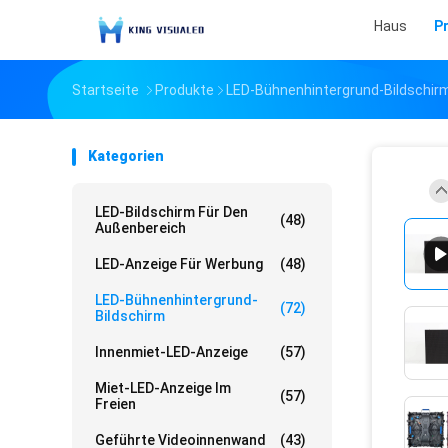
Haus
P
Startseite
Produkte
LED-Bühnenhintergrund-Bildschir
Kategorien
LED-Bildschirm Für Den
(48)
Außenbereich
LED-Anzeige Für Werbung
(48)
LED-Bühnenhintergrund-
(72)
Bildschirm
Innenmiet-LED-Anzeige
(57)
Miet-LED-Anzeige Im
(57)
Freien
Geführte Videoinnenwand
(43)