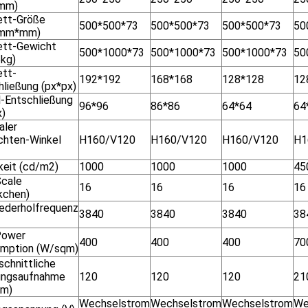
mm)
ett-Größe
500*500*73
500*500*73
500*500*73
50
mm*mm)
ett-Gewicht
500*1000*73
500*1000*73
500*1000*73
50
5kg)
ett-
192*192
168*168
128*128
12
hließung (px*px)
-Entschließung
96*96
86*86
64*64
64
x)
aler
chten-Winkel
H160/V120
H160/V120
H160/V120
H1
keit (cd/m2)
1000
1000
1000
45
Scale
16
16
16
16
kchen)
iederholfrequenz
3840
3840
3840
38
Power
400
400
400
70
mption (W/sqm)
schnittliche
ungsaufnahme
120
120
120
21
qm)
Wechselstrom
Wechselstrom
Wechselstrom
We