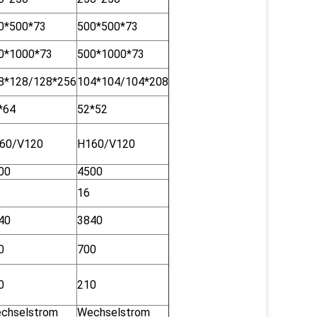
0*500*73
500*500*73
0*1000*73
500*1000*73
8*128/128*256
104*104/104*208
*64
52*52
60/V120
H160/V120
00
4500
16
40
3840
0
700
0
210
chselstrom
Wechselstrom