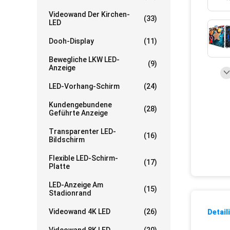
Videowand Der Kirchen-
(33)
LED
Dooh-Display
(11)
Bewegliche LKW LED-
(9)
Anzeige
LED-Vorhang-Schirm
(24)
Kundengebundene
(28)
Geführte Anzeige
Transparenter LED-
(16)
Bildschirm
Flexible LED-Schirm-
(17)
Platte
LED-Anzeige Am
(15)
Stadionrand
Videowand 4K LED
(26)
Detail