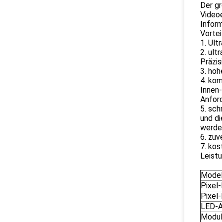
Der g
Video
Inform
Vortei
1. Ult
2. ult
Präzis
3. hoh
4. kom
Innen-
Anfor
5. sch
und di
werde
6. zuv
7. kos
Leist
Model
Pixel
Pixel
LED-A
Modul