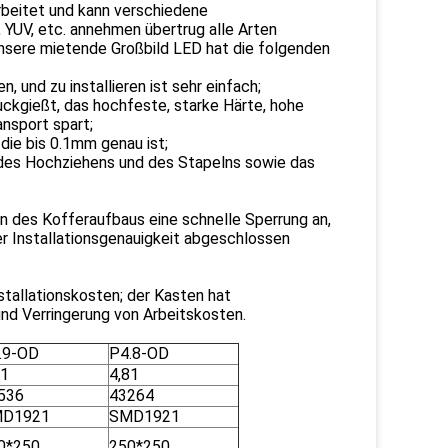
rbeitet und kann verschiedene
YUV, etc. annehmen übertrug alle Arten
Unsere mietende Großbild LED hat die folgenden
, und zu installieren ist sehr einfach;
uckgießt, das hochfeste, starke Härte, hohe
ansport spart;
 die bis 0.1mm genau ist;
n des Hochziehens und des Stapelns sowie das
en des Kofferaufbaus eine schnelle Sperrung an,
er Installationsgenauigkeit abgeschlossen
nstallationskosten; der Kasten hat
nd Verringerung von Arbeitskosten.
.9-OD
P4.8-OD
91
4,81
536
43264
D1921
SMD1921
0*250
250*250