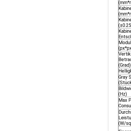
(mm*
Kabin
(mm*
Kabin
(±0.2
Kabin
Entsc
Modul
(px*p
Vertik
Betra
(Grad)
Hellig
Gray 
(Stüc
Bildw
(Hz)
Max 
Consu
Durch
Leist
(W/s