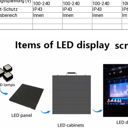
ngsspannung (V)
100-240
100-240
100-240
10
tt-Schutz
IP43
IP43
IP43
IP
tsbereich
Innen
Innen
Innen
Im