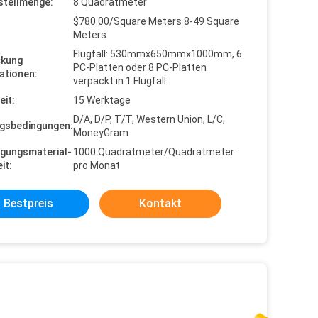
stellmenge:
8 Quadratmeter
$780.00/Square Meters 8-49 Square
Meters
Flugfall: 530mmx650mmx1000mm, 6
ckung
PC-Platten oder 8 PC-Platten
ationen:
verpackt in 1 Flugfall
eit:
15 Werktage
D/A, D/P, T/T, Western Union, L/C,
gsbedingungen:
MoneyGram
gungsmaterial-
1000 Quadratmeter/Quadratmeter
it:
pro Monat
Bestpreis
Kontakt