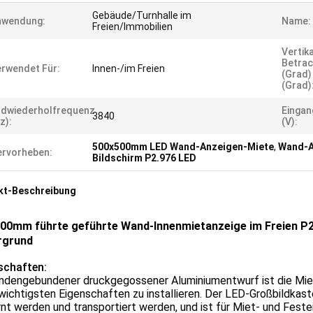
Gebäude/Turnhalle im
nwendung:
Name:
Freien/Immobilien
Vertik
Betrac
rwendet Für:
Innen-/im Freien
(Grad)
(Grad)
ldwiederholfrequenz
Einga
3840
z):
(V):
500x500mm LED Wand-Anzeigen-Miete
,
Wand-A
rvorheben:
Bildschirm P2.976 LED
kt-Beschreibung
00mm führte geführte Wand-Innenmietanzeige im Freien P2
rgrund
schaften:
ndengebundener druckgegossener Aluminiumentwurf ist die Miet-LE
wichtigsten Eigenschaften zu installieren. Der LED-Großbildkasten 
rnt werden und transportiert werden, und ist für Miet- und Fe