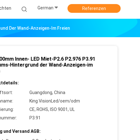
German
ichten
Referenzen
rund Der Wand-Anzeigen-Im Freien
00mm Innen- LED Miet-P2.6 P2.976 P3.91
ums-Hintergrund der Wand-Anzeigen-im
n
tdetails:
ftsort:
Guangdong, China
nname:
King VisionLed/oem/odm
zierung:
CE, ROHS, ISO 9001, UL
lnummer:
P3.91
g und Versand AGB: