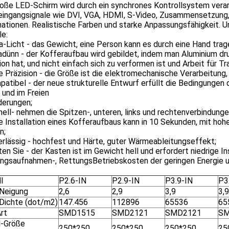
roße LED-Schirm wird durch ein synchrones Kontrollsystem vera
eingangsignale wie DVI, VGA, HDMI, S-Video, Zusammensetzung, 
ationen. Realistische Farben und starke Anpassungsfähigkeit. 
le:
ra-Licht - das Gewicht, eine Person kann es durch eine Hand tragen
radünn - der Kofferaufbau wird gebildet, indem man Aluminium dr
ion hat, und nicht einfach sich zu verformen ist und Arbeit für Tr
e Präzision - die Größe ist die elektromechanische Verarbeitung,
patibel - der neue strukturelle Entwurf erfüllt die Bedingunge
 und im Freien
derungen;
nell- nehmen die Spitzen-, unteren, links und rechtenverbindung
e Installation eines Kofferaufbaus kann in 10 Sekunden, mit hoh
n;
erlässig - hochfest und Härte, guter Wärmeableitungseffekt;
ten Sie - der Kasten ist im Gewicht hell und erfordert niedrige I
ungsaufnahmen-, RettungsBetriebskosten der geringen Energie u
l
P2.6-IN
P2.9-IN
P3.9-IN
P3
-Neigung
2,6
2,9
3,9
3,
-Dichte (dot/m2)
147.456
112896
65536
65
rt
SMD1515
SMD2121
SMD2121
SM
-Größe
250*250
250*250
250*250
25