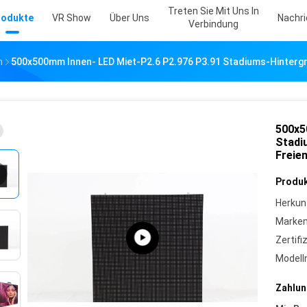
Treten Sie Mit Uns In
rodukte
VR Show
Über Uns
Nachr
Verbindung
m
500x500mm Innen- LED Miet-P2.6 P2.976 P3.91 Stadiums-Hinterg
500x5
Stadi
Freie
Produk
Herkun
Marke
Zertifi
Model
Zahlun