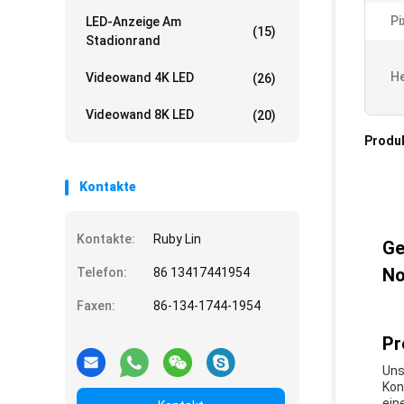
Pi
LED-Anzeige Am
(15)
Stadionrand
He
Videowand 4K LED
(26)
Videowand 8K LED
(20)
Produ
Kontakte
Kontakte:
Ruby Lin
Ge
No
Telefon:
86 13417441954
Faxen:
86-134-1744-1954
Pr
Uns
Kon
ein