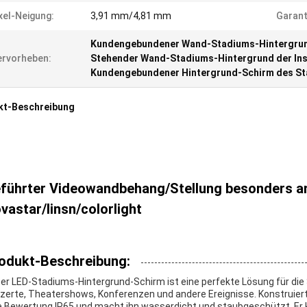
xel-Neigung:
3,91 mm/4,81 mm
Garant
Kundengebundener Wand-Stadiums-Hintergrun
rvorheben:
Stehender Wand-Stadiums-Hintergrund der Ins
Kundengebundener Hintergrund-Schirm des S
kt-Beschreibung
führter Videowandbehang/Stellung besonders an
vastar/linsn/colorlight
odukt-Beschreibung:
er LED-Stadiums-Hintergrund-Schirm ist eine perfekte Lösung für die
zerte, Theatershows, Konferenzen und andere Ereignisse. Konstruiert
e Bewertung IP65 und macht ihn wasserdicht und staubgeschützt. Er 