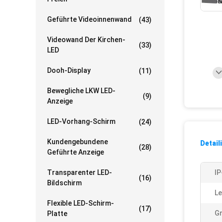
Geführte Videoinnenwand
(43)
Videowand Der Kirchen-
(33)
LED
Dooh-Display
(11)
Bewegliche LKW LED-
(9)
Anzeige
LED-Vorhang-Schirm
(24)
Kundengebundene
Detail
(28)
Geführte Anzeige
Transparenter LED-
IP
(16)
Bildschirm
Le
Flexible LED-Schirm-
(17)
G
Platte