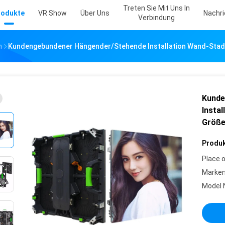
Treten Sie Mit Uns In
rodukte
VR Show
Über Uns
Nachr
Verbindung
m
Kundengebundener Hängender/stehende Installation Wand-Stad
Kunde
Insta
Größe
Produk
Place o
Marke
Model 