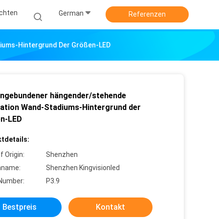
ichten
German
Referenzen
iums-Hintergrund Der Größen-LED
ngebundener hängender/stehende
llation Wand-Stadiums-Hintergrund der
n-LED
tdetails:
f Origin:
Shenzhen
nname:
Shenzhen Kingvisionled
Number:
P3.9
Bestpreis
Kontakt