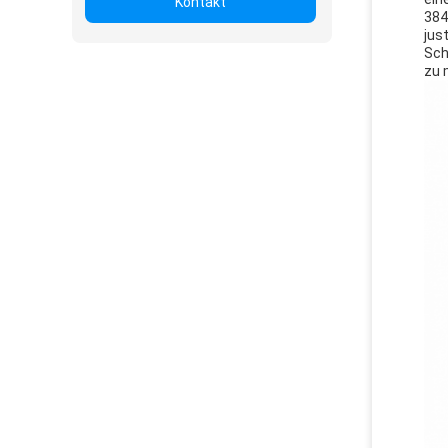
Kontakt
384
jus
Sch
zu 