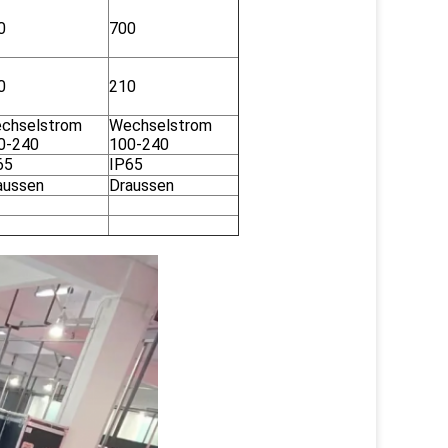
0
700
0
210
chselstrom
Wechselstrom
0-240
100-240
65
IP65
aussen
Draussen