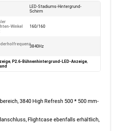
LED-Stadiums-Hintergrund-
Schirm
aler
hten-Winkel
160/160
:
ederholfrequenz
3840Hz
zeige
,
P2.6-Bühnenhintergrund-LED-Anzeige
,
rund
enbereich, 3840 High Refresh 500 * 500 mm-
schluss, Flightcase ebenfalls erhältlich,