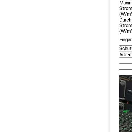
Maxim
Strom
(W/m²
Durchs
Strom
(W/m²
Einga
Schut
Arbei