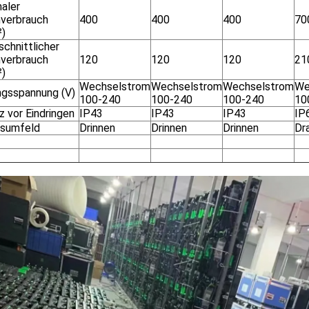
aler
verbrauch
400
400
400
70
)
chnittlicher
verbrauch
120
120
120
21
)
Wechselstrom
Wechselstrom
Wechselstrom
We
ngsspannung (V)
100-240
100-240
100-240
10
z vor Eindringen
IP43
IP43
IP43
IP
tsumfeld
Drinnen
Drinnen
Drinnen
Dr