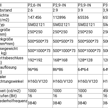
l
P2,6-IN
P2,9-IN
P3,9-IN
P3
abstand
2.6
2.9
3.9
3,
dichte
147.456
112896
65536
65
t/m2)
Typ
SMD2121
SMD2121
SMD2121
SM
größe
250*250
250*250
250*250
25
mm)
nkgröße
500*500*73
500*500*73
500*500*73
50
mm*mm)
segewicht
500*1000*73
500*1000*73
500*1000*73
50
 kg)
ettsbeschluss
192*192
168*168
128*128
12
x)
auflösung
96*96
86*86
64*64
64
x)
aler
chtungswinkel
H160/V120
H160/V120
H160/V120
H1
keit (cd/m2)
1000
1000
1000
45
ufen (Bit)
16
16
16
16
iederholfrequenz
3840
3840
3840
38