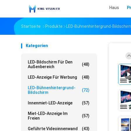
Haus
P
Startseite
Produkte
LED-Bühnenhintergrund-Bildschir
Kategorien
LED-Bildschirm Für Den
(48)
Außenbereich
LED-Anzeige Für Werbung
(48)
LED-Bühnenhintergrund-
(72)
Bildschirm
Innenmiet-LED-Anzeige
(57)
Miet-LED-Anzeige Im
(57)
Freien
Geführte Videoinnenwand
(43)