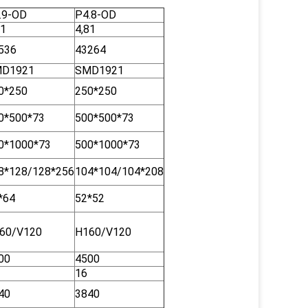
.9-OD
P4.8-OD
91
4,81
536
43264
D1921
SMD1921
0*250
250*250
0*500*73
500*500*73
0*1000*73
500*1000*73
8*128/128*256
104*104/104*208
*64
52*52
60/V120
H160/V120
00
4500
16
40
3840