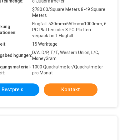
stellmenge:
8 Quadratmeter
$780.00/Square Meters 8-49 Square
Meters
Flugfall: 530mmx650mmx1000mm, 6
ckung
PC-Platten oder 8 PC-Platten
ationen:
verpackt in 1 Flugfall
eit:
15 Werktage
D/A, D/P, T/T, Western Union, L/C,
gsbedingungen:
MoneyGram
gungsmaterial-
1000 Quadratmeter/Quadratmeter
it:
pro Monat
Bestpreis
Kontakt