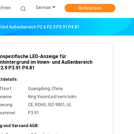
German
ichten
Referenzen
 Und Außenbereich P2.6 P2.9 P3.91 P4.81
nspezifische LED-Anzeige für
nhintergrund im Innen- und Außenbereich
P2.9 P3.91 P4.81
tdetails:
ftsort:
Guangdong, China
nname:
King VisionLed/oem/odm
zierung:
CE, ROHS, ISO 9001, UL
lnummer:
P3.91
g und Versand AGB: