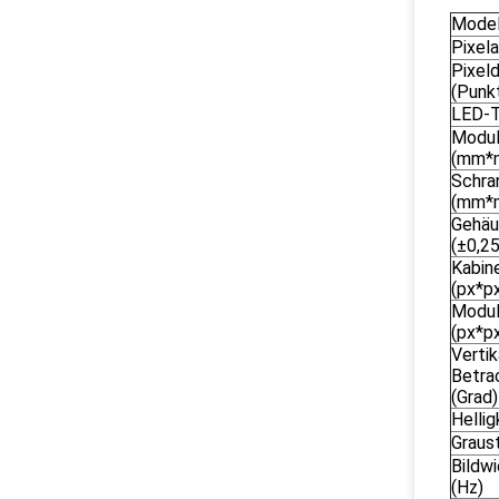
Model
Pixel
Pixel
(Punk
LED-
Modul
(mm*
Schra
(mm*
Gehäu
(±0,25
Kabin
(px*p
Modul
(px*p
Vertik
Betra
(Grad)
Hellig
Graust
Bildw
(Hz)