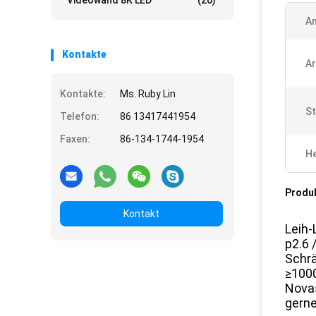
Videowand 8K LED
(20)
A
Kontakte
Ar
Kontakte:
Ms. Ruby Lin
St
Telefon:
86 13417441954
Faxen:
86-134-1744-1954
He
Produ
Kontakt
Leih-
p2.6 
Schrä
≥1000
Novas
gerne