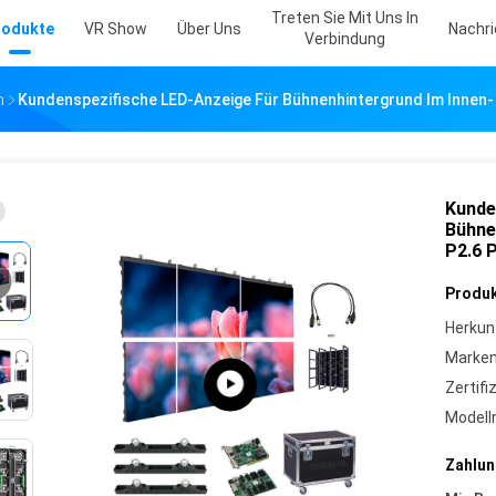
Treten Sie Mit Uns In
rodukte
VR Show
Über Uns
Nachr
Verbindung
m
Kundenspezifische LED-Anzeige Für Bühnenhintergrund Im Innen-
Kunde
Bühne
P2.6 
Produk
Herkun
Marke
Zertifi
Model
Zahlun