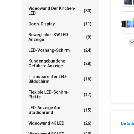
Videowand Der Kirchen-
(33)
LED
Dooh-Display
(11)
Bewegliche LKW LED-
(9)
Anzeige
LED-Vorhang-Schirm
(24)
Kundengebundene
(28)
Geführte Anzeige
Transparenter LED-
(16)
Bildschirm
Flexible LED-Schirm-
(17)
Platte
LED-Anzeige Am
(15)
Stadionrand
Videowand 4K LED
(26)
Detail