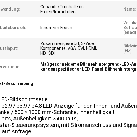
Gebäude/Turnhalle im
nwendung:
Name:
Freien/Immobilien
Vertik
beitsbereich:
Innen-/im Freien
Betrac
(Grad)
Zusammengesetzt, S-Vide,
Bildwi
ützinput:
Komponente, VGA, DVI, HDMI,
(Hz):
HD_SDI
Maßgeschneiderte Bühnenhintergrund-LED-An
rvorheben:
kundenspezifischer LED-Panel-Bühnenhinterg
kt-Beschreibung
LED-Bildschirmserie
/ p2.9 / p3.9 / p4.8 LED-Anzeige für den Innen- und Auß
nke / 500 * 1000 mm-Schränke, Innenhelligkeit
nits, Außenhelligkeit ≥5000nits,
tar-Steuerungssystem, mit Stromanschluss und Signalan
 auf Anfrage.