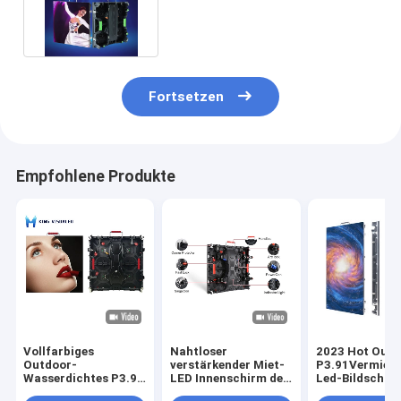
im Freien Videowand-LED
Fortsetzen
Empfohlene Produkte
Vollfarbiges
Nahtloser
2023 Hot Outd
Outdoor-
verstärkender Miet-
P3.91Vermiet
Wasserdichtes P3.91
LED Innenschirm des
Led-Bildschir
LED-
LED-Stadiums-
Bühne Vermie