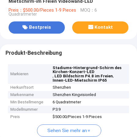
Mietschirm-im Freien Videowand-LED
Preis：$500.00/Pieces 1-9 Pieces
MOQ：6
Quadratmeter
Bestpreis
Kontakt
Produkt-Beschreibung
Stadiums-Hintergrund-Schirm des
Kirchen-Konzert-LED
Markieren
,
,
LED Bildschirm P4.8 im Freien
Innen-LED-Mietschirm IP65
Herkunftsort
Shenzhen
Markenname
Shenzhen Kingvisionled
Min Bestellmenge
6 Quadratmeter
Modellnummer
P3.9
Preis
$500.00/Pieces 1-9 Pieces
Sehen Sie mehr an