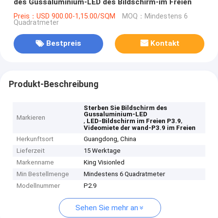
des Gussaluminium-LED des Bildschirm-im Freien
Preis：USD 900.00-1,15.00/SQM
MOQ：Mindestens 6
Quadratmeter
Bestpreis
Kontakt
Produkt-Beschreibung
Sterben Sie Bildschirm des
Gussaluminium-LED
Markieren
,
,
LED-Bildschirm im Freien P3.9
Videomiete der wand-P3.9 im Freien
Herkunftsort
Guangdong, China
Lieferzeit
15 Werktage
Markenname
King Visionled
Min Bestellmenge
Mindestens 6 Quadratmeter
Modellnummer
P2.9
Sehen Sie mehr an