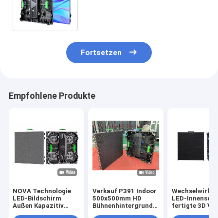
Gussaluminium-LED des
Bildschirm-im Freien
Fortsetzen
Empfohlene Produkte
NOVA Technologie
Verkauf P391 Indoor
Wechselwirken
LED-Bildschirm
500x500mm HD
LED-Innenschi
Außen Kapazitiv
Bühnenhintergrund
fertigte 3D VR
P391 Ultra dünne
Slim Led Display
Immersive füh