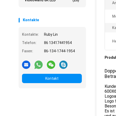
Videowand 8K LED
(20)
A
M
Kontakte
Ka
Kontakte:
Ruby Lin
He
Telefon:
86 13417441954
Faxen:
86-134-1744-1954
Produ
Doppe
Betr
Kontakt
Kunde
600X6
Logoa
Logo f
Beson
Es ist
und au