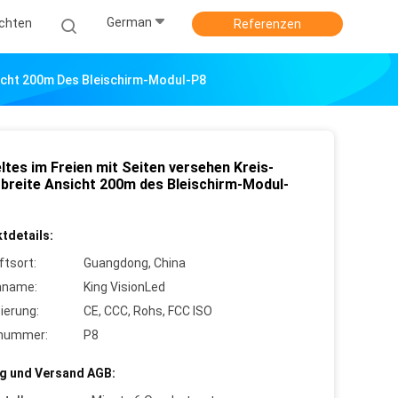
German
ichten
Referenzen
sicht 200m Des Bleischirm-Modul-P8
ltes im Freien mit Seiten versehen Kreis-
 breite Ansicht 200m des Bleischirm-Modul-
tdetails:
ftsort:
Guangdong, China
nname:
King VisionLed
zierung:
CE, CCC, Rohs, FCC ISO
lnummer:
P8
g und Versand AGB: