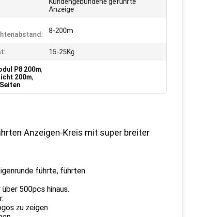
Kundengebundene geführte
Anzeige
8-200m
htenabstand:
t:
15-25Kg
odul P8 200m
,
sicht 200m
,
 Seiten
rten Anzeigen-Kreis mit super breiter
enrunde führte, führten
r über 500pcs hinaus.
.
ogos zu zeigen
hen.