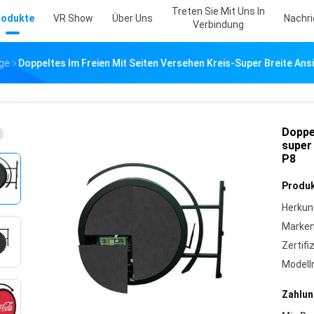
Treten Sie Mit Uns In
rodukte
VR Show
Über Uns
Nachr
Verbindung
ge
Doppeltes Im Freien Mit Seiten Versehen Kreis-Super Breite An
Doppe
super
P8
Produk
Herkun
Marke
Zertifi
Model
Zahlun