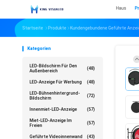
Haus
P
Startseite
Produkte
Kundengebundene Geführte Anzei
Kategorien
LED-Bildschirm Für Den
(48)
Außenbereich
LED-Anzeige Für Werbung
(48)
LED-Bühnenhintergrund-
(72)
Bildschirm
Innenmiet-LED-Anzeige
(57)
Miet-LED-Anzeige Im
(57)
Freien
Geführte Videoinnenwand
(43)