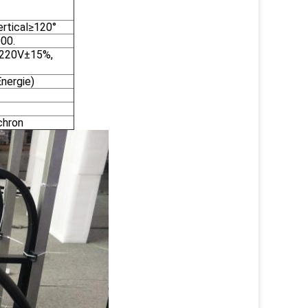
ertical≥120°
00.
 220V±15%,
Energie)
chron