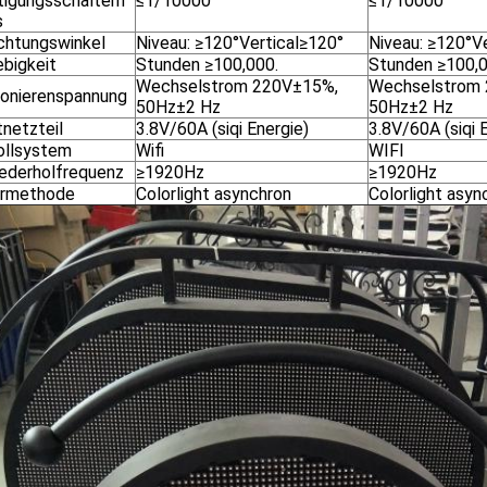
tigungsschaltern
≤1/10000
≤1/10000
s
chtungswinkel
Niveau: ≥120°Vertical≥120°
Niveau: ≥120°V
ebigkeit
Stunden ≥100,000.
Stunden ≥100,0
Wechselstrom 220V±15%,
Wechselstrom
ionierenspannung
50Hz±2 Hz
50Hz±2 Hz
tnetzteil
3.8V/60A (siqi Energie)
3.8V/60A (siqi 
ollsystem
Wifi
WIFI
iederholfrequenz
≥1920Hz
≥1920Hz
ermethode
Colorlight asynchron
Colorlight asyn