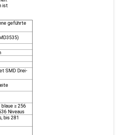
 ist
ne geführte
MD3535)
m
et SMD Drei-
eite
 blaue ≥ 256
5536 Niveaus
, bis 281