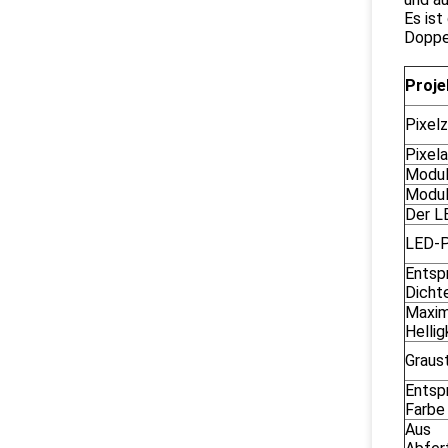
Es ist
Doppel
Proje
Pixel
Pixel
Modul
Modul
Der L
LED-
Entsp
Dicht
Maxim
Helli
Graus
Entsp
Farbe
Aus