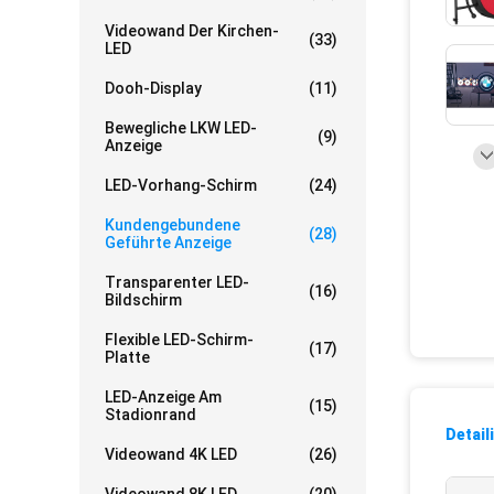
Videowand Der Kirchen-
(33)
LED
Dooh-Display
(11)
Bewegliche LKW LED-
(9)
Anzeige
LED-Vorhang-Schirm
(24)
Kundengebundene
(28)
Geführte Anzeige
Transparenter LED-
(16)
Bildschirm
Flexible LED-Schirm-
(17)
Platte
LED-Anzeige Am
(15)
Stadionrand
Detail
Videowand 4K LED
(26)