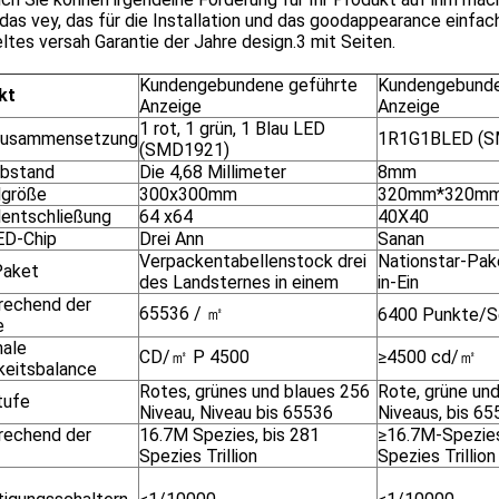
 das vey, das für die Installation und das goodappearance einfach
tes versah Garantie der Jahre design.3 mit Seiten.
Kundengebundene geführte
Kundengebunde
kt
Anzeige
Anzeige
1 rot, 1 grün, 1 Blau LED
zusammensetzung
1R1G1BLED (S
(SMD1921)
abstand
Die 4,68 Millimeter
8mm
größe
300x300mm
320mm*320m
entschließung
64 x64
40X40
ED-Chip
Drei Ann
Sanan
Verpackentabellenstock drei
Nationstar-Pak
Paket
des Landsternes in einem
in-Ein
rechend der
65536 / ㎡
6400 Punkte/S
e
ale
CD/㎡ P 4500
≥4500 cd/㎡
gkeitsbalance
Rotes, grünes und blaues 256
Rote, grüne und
tufe
Niveau, Niveau bis 65536
Niveaus, bis 6
rechend der
16.7M Spezies, bis 281
≥16.7M-Spezies
Spezies Trillion
Spezies Trillion