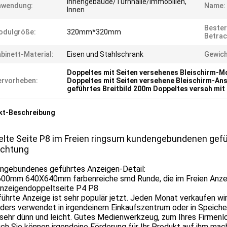
Innengebäude/Turnhalle/Immobilien,
nwendung:
Name:
Innen
Bester
odulgröße:
320mm*320mm
Betrac
binett-Material:
Eisen und Stahlschrank
Gewich
Doppeltes mit Seiten versehenes Bleischirm-M
rvorheben:
Doppeltes mit Seiten versehene Bleischirm-An
geführtes Breitbild 200m Doppeltes versah mit
kt-Beschreibung
lte Seite P8 im Freien ringsum kundengebundenen gefüh
achtung
ngebundenes geführtes Anzeigen-Detail:
00mm 640X640mm farbenreiche smd Runde, die im Freien Anzeig
nzeigendoppeltseite P4 P8
ührte Anzeige ist sehr populär jetzt. Jeden Monat verkaufen wi
ders verwendet in irgendeinem Einkaufszentrum oder in Speicher
 sehr dünn und leicht. Gutes Medienwerkzeug, zum Ihres Firmenl
ch Sie können irgendeine Förderung für Ihr Produkt auf ihm mac