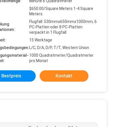
stellmenge:
Minute 6 Quadratmeter
$650.00/Square Meters 1-4 Square
Meters
Flugfall: 530mmx650mmx1000mm, 6
ckung
PC-Platten oder 8 PC-Platten
ationen:
verpackt in 1 Flugfall
eit:
15 Werktage
gsbedingungen:
L/C, D/A, D/P, T/T, Western Union
gungsmaterial-
1000 Quadratmeter/Quadratmeter
it:
pro Monat
Bestpreis
Kontakt